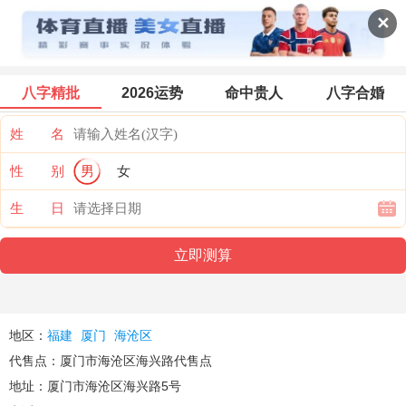
海沧区火车票代售点
✕
八字精批
2026运势
命中贵人
八字合婚
票价首页
搜索
全部分类
登录票价
姓 名
性 别
男
女
生 日
地区：
福建
厦门
海沧区
代售点：厦门市海沧区海兴路代售点
地址：厦门市海沧区海兴路5号