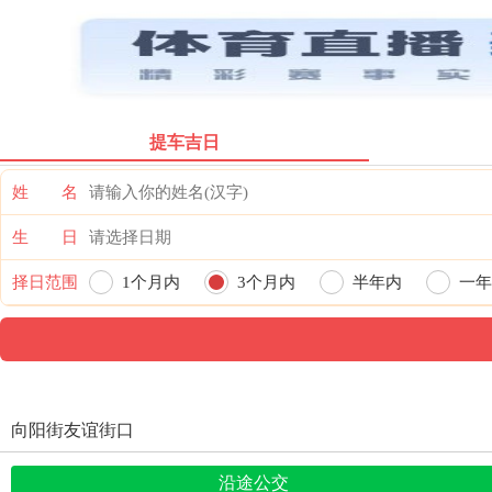
票价首页
提车吉日
姓 名
生 日
择日范围
1个月内
3个月内
半年内
一年
向阳街友谊街口
沿途公交