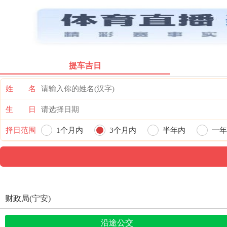
票价首页
提车吉日
姓 名
生 日
择日范围
1个月内
3个月内
半年内
一年
财政局(宁安)
沿途公交