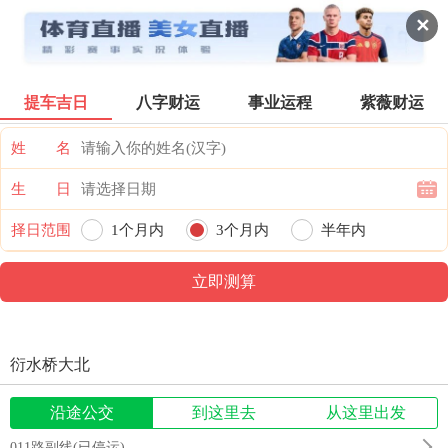
辽阳公交
✕
提车吉日
八字财运
事业运程
紫薇财运
票价首页
搜索
全部分类
登录票价
姓 名
生 日
择日范围
1个月内
3个月内
半年内
一年内
衍水桥大北
沿途公交
到这里去
从这里出发
011路副线(已停运)