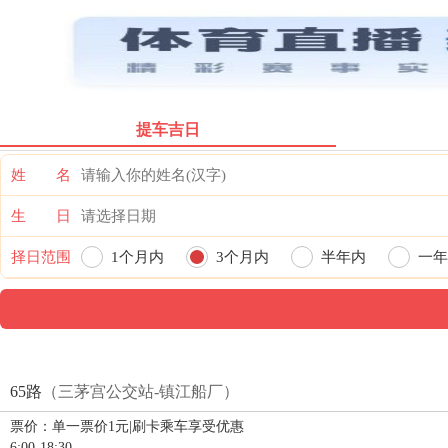
票价首页
提车吉日
姓 名
生 日
择日范围
1个月内
3个月内
半年内
一年
65路
（三茅宫公交站-镇江船厂）
票价：单一票价1元|刷卡乘车享受优惠
6:00-18:30