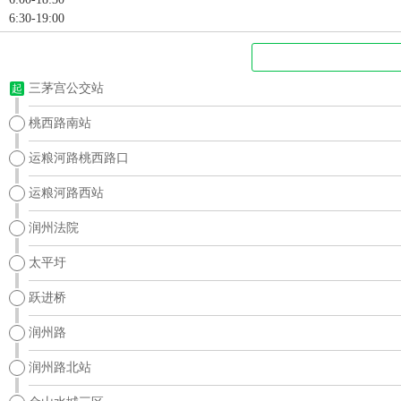
6:30-19:00
三茅宫公交站
起
桃西路南站
运粮河路桃西路口
运粮河路西站
润州法院
太平圩
跃进桥
润州路
润州路北站