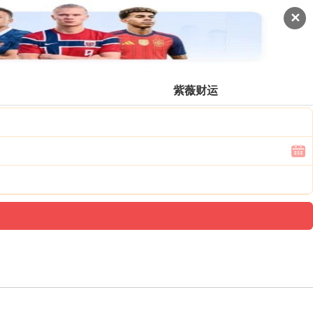
✕
登录票价
紫薇财运